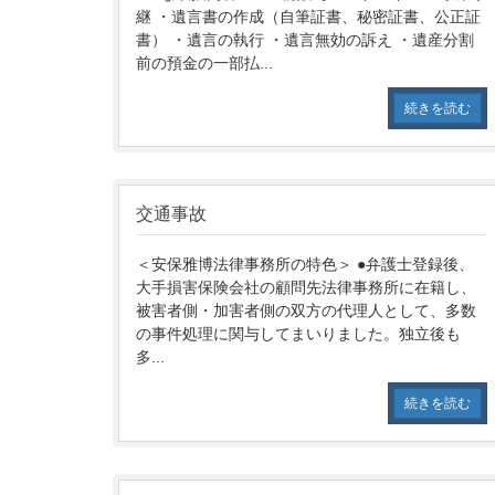
継 ・遺言書の作成（自筆証書、秘密証書、公正証
書） ・遺言の執行 ・遺言無効の訴え ・遺産分割
前の預金の一部払...
続きを読む
交通事故
＜安保雅博法律事務所の特色＞ ●弁護士登録後、
大手損害保険会社の顧問先法律事務所に在籍し、
被害者側・加害者側の双方の代理人として、多数
の事件処理に関与してまいりました。独立後も
多...
続きを読む