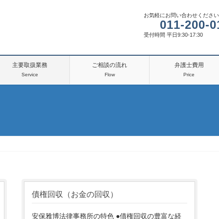
お気軽にお問い合わせください
011-200-0
受付時間 平日9:30-17:30
主要取扱業務
ご相談の流れ
弁護士費用
Service
Flow
Price
債権回収（お金の回収）
安保雅博法律事務所の特色 ●債権回収の豊富な経