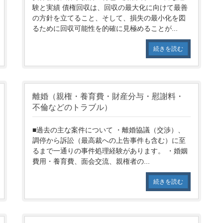
験と実績 債権回収は、回収の最大化に向けて最善
の方針を立てること、そして、損失の最小化を図
るために回収可能性を的確に見極めることが...
続きを読む
離婚（親権・養育費・財産分与・慰謝料・
不倫などのトラブル）
■過去の主な案件について ・離婚協議（交渉）、
調停から訴訟（最高裁への上告事件も含む）に至
るまで一通りの事件処理経験があります。 ・婚姻
費用・養育費、面会交流、親権者の...
続きを読む